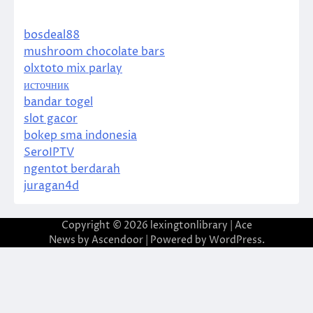
bosdeal88
mushroom chocolate bars
olxtoto mix parlay
источник
bandar togel
slot gacor
bokep sma indonesia
SeroIPTV
ngentot berdarah
juragan4d
Copyright © 2026
lexingtonlibrary
| Ace
News by
Ascendoor
| Powered by
WordPress
.