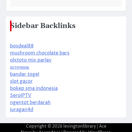
Sidebar Backlinks
bosdeal88
mushroom chocolate bars
olxtoto mix parlay
источник
bandar togel
slot gacor
bokep sma indonesia
SeroIPTV
ngentot berdarah
juragan4d
Copyright © 2026
lexingtonlibrary
| Ace